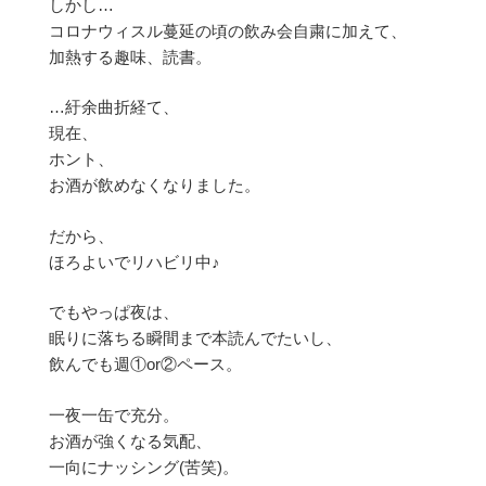
しかし…
コロナウィスル蔓延の頃の飲み会自粛に加えて、
加熱する趣味、読書。
…紆余曲折経て、
現在、
ホント、
お酒が飲めなくなりました。
だから、
ほろよいでリハビリ中♪
でもやっぱ夜は、
眠りに落ちる瞬間まで本読んでたいし、
飲んでも週①or②ペース。
一夜一缶で充分。
お酒が強くなる気配、
一向にナッシング(苦笑)。