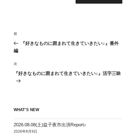
投
前
前
稿
の
『好きなものに囲まれて生きていきたい♪』番外
ナ
投
編
ビ
稿
ゲ
次
次
の
ー
『好きなものに囲まれて生きていきたい♪』活字三昧
投
シ
稿
ョ
ン
WHAT’S NEW
2026.08.08(土)益子夜市出演Report♪
2026年8月9日