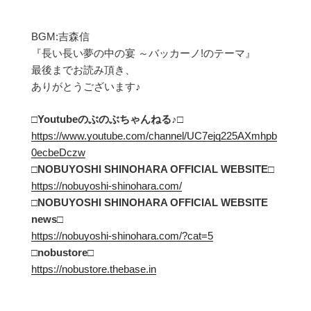
BGM:吉森信
『長い長い夢の中の宴 ～バッカーノ!のテーマ』
最後までお読み頂き、
ありがとうございます♪
□Youtubeのぶのぶちゃんねる
♪□
https://www.youtube.com/channel/UC7ejq225AXmhpb
0ecbeDczw
□NOBUYOSHI SHINOHARA OFFICIAL WEBSITE□
https://nobuyoshi-shinohara.com/
□NOBUYOSHI SHINOHARA OFFICIAL WEBSITE
news□
https://nobuyoshi-shinohara.com/?cat=5
□
nobustore
□
https://nobustore.thebase.in