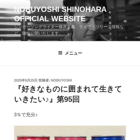
コ
NOBUYOSHI SHINOHARA
ン
OFFICIAL WEBSITE
テ
ン
シンガーソングライター篠原宣義 ライブ・リリース情報な
ツ
ど、随時公開いたします。
へ
ス
メニュー
キ
ッ
プ
投
2025年9月25日
投稿者:
NOBUYOSHI
稿
『好きなものに囲まれて生きて
日:
いきたい♪』第95回
3％で充分♪