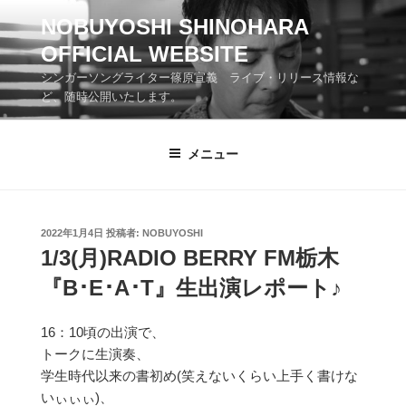
コ
NOBUYOSHI SHINOHARA
ン
OFFICIAL WEBSITE
テ
ン
シンガーソングライター篠原宣義 ライブ・リリース情報な
ツ
ど、随時公開いたします。
へ
ス
メニュー
キ
ッ
プ
投
2022年1月4日
投稿者:
NOBUYOSHI
稿
1/3(月)RADIO BERRY FM栃木
日:
『B･E･A･T』生出演レポート♪
16：10頃の出演で、
トークに生演奏、
学生時代以来の書初め(笑えないくらい上手く書けな
いぃぃぃ)、