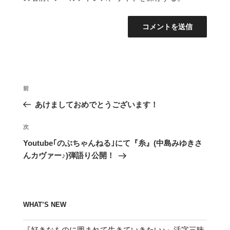
投
前
前
稿
の
あけましておめでとうございます！
ナ
投
ビ
稿
次
次
ゲ
の
Youtube｢のぶちゃんねる｣にて『糸』(中島みゆきさ
投
ー
んカヴァー♪)弾語り公開！
稿
シ
ョ
ン
WHAT’S NEW
『好きなものに囲まれて生きていきたい♪』活字三昧