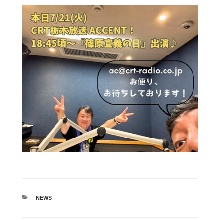
カ
NEWS
テ
ゴ