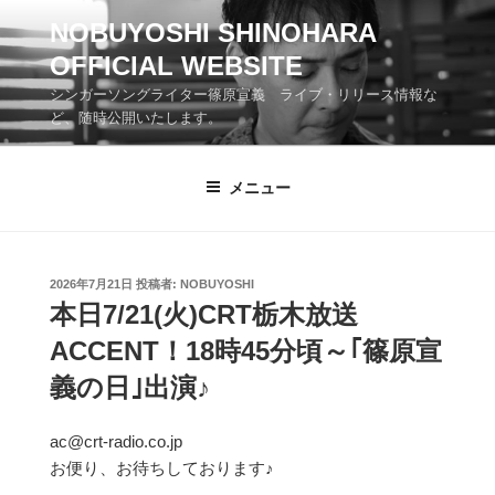
コ
NOBUYOSHI SHINOHARA
ン
OFFICIAL WEBSITE
テ
ン
シンガーソングライター篠原宣義 ライブ・リリース情報な
ツ
ど、随時公開いたします。
へ
ス
メニュー
キ
ッ
プ
投
2026年7月21日
投稿者:
NOBUYOSHI
稿
本日7/21(火)CRT栃木放送
日:
ACCENT！18時45分頃～｢篠原宣
義の日｣出演♪
ac@crt-radio.co.jp
お便り、お待ちしております♪