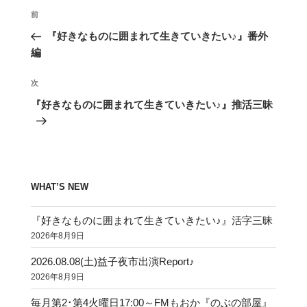
投
前
前
稿
の
『好きなものに囲まれて生きていきたい♪』番外
ナ
投
編
ビ
稿
ゲ
次
次
の
ー
『好きなものに囲まれて生きていきたい♪』推活三昧
投
シ
稿
ョ
ン
WHAT’S NEW
『好きなものに囲まれて生きていきたい♪』活字三昧
2026年8月9日
2026.08.08(土)益子夜市出演Report♪
2026年8月9日
毎月第2･第4火曜日17:00～FMもおか『のぶの部屋』