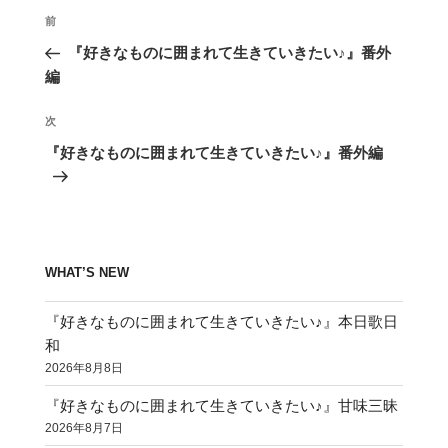
投
前
前
稿
の
『好きなものに囲まれて生きていきたい♪』番外
ナ
投
編
ビ
稿
ゲ
次
次
の
ー
『好きなものに囲まれて生きていきたい♪』番外編
投
シ
稿
ョ
ン
WHAT’S NEW
『好きなものに囲まれて生きていきたい♪』本日歌日
和
2026年8月8日
『好きなものに囲まれて生きていきたい♪』甘味三昧
2026年8月7日