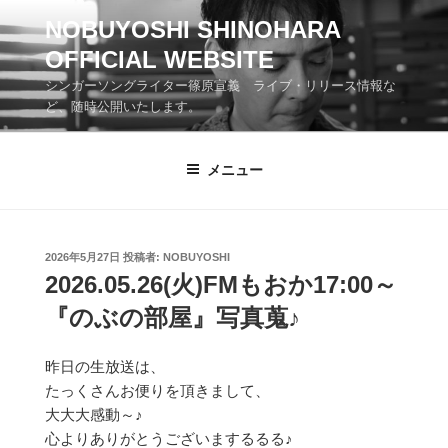
コ
NOBUYOSHI SHINOHARA
ン
OFFICIAL WEBSITE
テ
ン
シンガーソングライター篠原宣義 ライブ・リリース情報な
ツ
ど、随時公開いたします。
へ
ス
メニュー
キ
ッ
プ
投
2026年5月27日
投稿者:
NOBUYOSHI
稿
2026.05.26(火)FMもおか17:00～
日:
『のぶの部屋』写真蒐♪
昨日の生放送は、
たっくさんお便りを頂きまして、
大大大感動～♪
心よりありがとうございまするるる♪