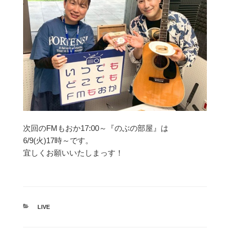
次回のFMもおか17:00～『のぶの部屋』は
6/9(火)17時～です。
宜しくお願いいたしまっす！
カ
LIVE
テ
ゴ