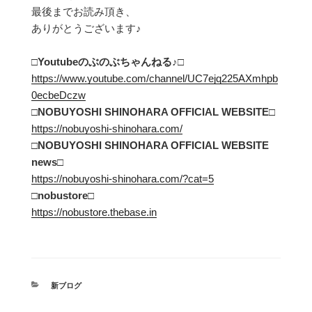
最後までお読み頂き、
ありがとうございます♪
□Youtubeのぶのぶちゃんねる
♪□
https://www.youtube.com/channel/UC7ejq225AXmhpb
0ecbeDczw
□NOBUYOSHI SHINOHARA OFFICIAL WEBSITE□
https://nobuyoshi-shinohara.com/
□NOBUYOSHI SHINOHARA OFFICIAL WEBSITE
news□
https://nobuyoshi-shinohara.com/?cat=5
□
nobustore
□
https://nobustore.thebase.in
カ
新ブログ
テ
ゴ