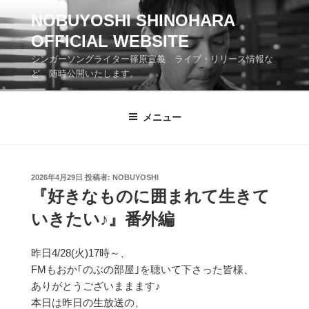
コ
NOBUYOSHI SHINOHARA
ン
OFFICIAL WEBSITE
テ
ン
シンガーソングライター篠原宣義 ライブ・リリース情報な
ツ
ど、随時公開いたします。
へ
ス
メニュー
キ
ッ
プ
投
2026年4月29日
投稿者:
NOBUYOSHI
稿
『好きなものに囲まれて生きて
日:
いきたい♪』番外編
昨日4/28(火)17時～、
FMもおか｢のぶの部屋｣を聴いて下さった皆様、
ありがとうございままます♪
本日は昨日の生放送の、