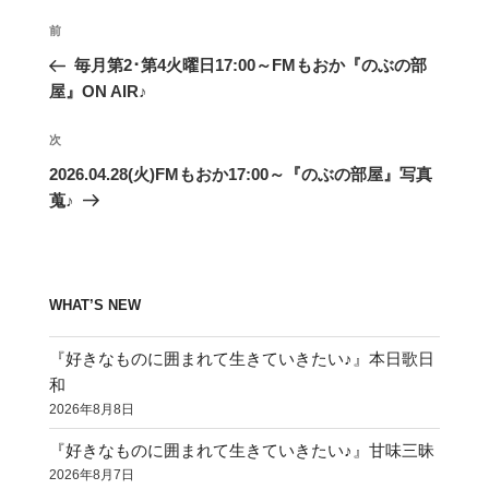
投
前
前
稿
の
毎月第2･第4火曜日17:00～FMもおか『のぶの部
ナ
投
屋』ON AIR♪
ビ
稿
ゲ
次
次
の
ー
2026.04.28(火)FMもおか17:00～『のぶの部屋』写真
投
シ
蒐♪
稿
ョ
ン
WHAT’S NEW
『好きなものに囲まれて生きていきたい♪』本日歌日
和
2026年8月8日
『好きなものに囲まれて生きていきたい♪』甘味三昧
2026年8月7日