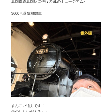
真岡鐵道真岡駅に併設のSLのミュージアム♪
9600形蒸気機関車
すんごい迫力です！
鉄のにおいがする～♪