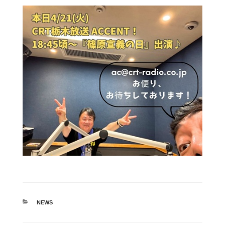
カ
NEWS
テ
ゴ