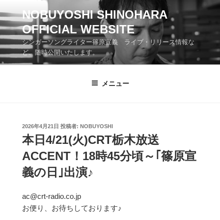
コ
NOBUYOSHI SHINOHARA
ン
OFFICIAL WEBSITE
テ
ン
シンガーソングライター篠原宣義 ライブ・リリース情報な
ツ
ど、随時公開いたします。
へ
ス
メニュー
キ
ッ
プ
投
2026年4月21日
投稿者:
NOBUYOSHI
稿
本日4/21(火)CRT栃木放送
日:
ACCENT！18時45分頃～｢篠原宣
義の日｣出演♪
ac@crt-radio.co.jp
お便り、お待ちしております♪