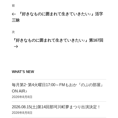
投
前
前
稿
の
『好きなものに囲まれて生きていきたい♪』活字
ナ
投
三昧
ビ
稿
ゲ
次
次
の
ー
『好きなものに囲まれて生きていきたい♪』第167回
投
シ
稿
ョ
ン
WHAT’S NEW
毎月第2･第4火曜日17:00～FMもおか『のぶの部屋』
ON AIR♪
2026年8月8日
2026.08.15(土)第14回那珂川町夢まつり出演決定！
2026年8月8日