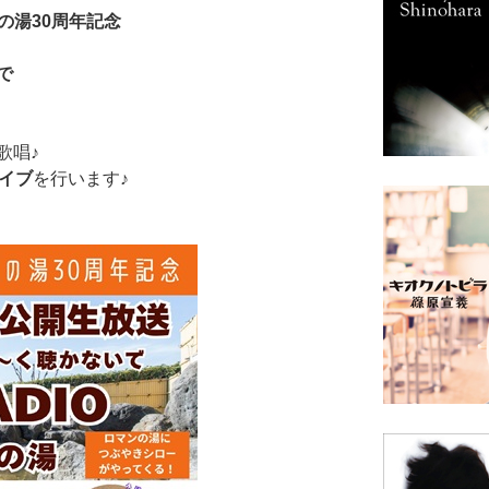
ンの湯30周年記念
で
歌唱♪
ライブ
を行います♪