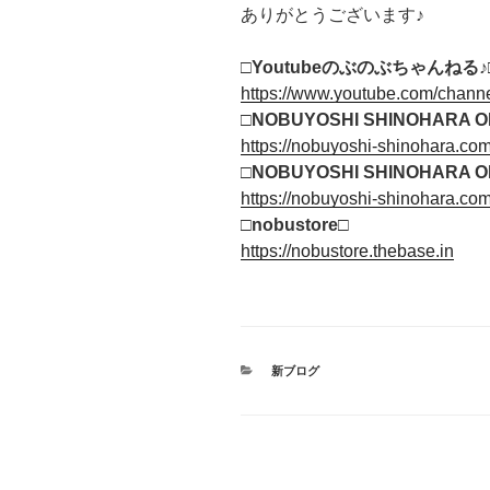
ありがとうございます♪
□Youtubeのぶのぶちゃんねる
♪
https://www.youtube.com/cha
□NOBUYOSHI SHINOHARA OF
https://nobuyoshi-shinohara.com
□NOBUYOSHI SHINOHARA OF
https://nobuyoshi-shinohara.co
□
nobustore
□
https://nobustore.thebase.in
カ
新ブログ
テ
ゴ
リ
ー