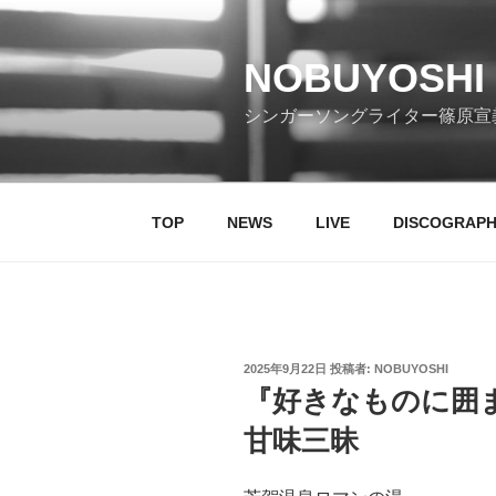
コ
ン
テ
NOBUYOSHI 
ン
シンガーソングライター篠原宣
ツ
へ
ス
キ
TOP
NEWS
LIVE
DISCOGRAP
ッ
プ
投
2025年9月22日
投稿者:
NOBUYOSHI
稿
『好きなものに囲
日:
甘味三昧