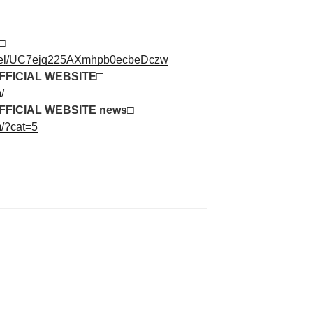
□
nnel/UC7ejq225AXmhpb0ecbeDczw
FICIAL WEBSITE□
/
FICIAL WEBSITE news□
m/?cat=5