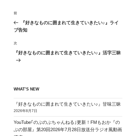
投
前
前
稿
の
『好きなものに囲まれて生きていきたい♪』ライ
ナ
投
ブ告知
ビ
稿
ゲ
次
次
の
ー
『好きなものに囲まれて生きていきたい♪』活字三昧
投
シ
稿
ョ
ン
WHAT’S NEW
『好きなものに囲まれて生きていきたい♪』甘味三昧
2026年8月7日
YouTube｢のぶのぶちゃんねる｣更新！FMもおか『の
ぶの部屋』第20回2026年7月28日放送分ラジオ風動画