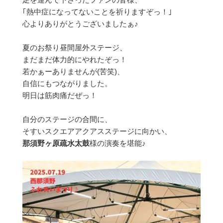
｢熱中症になってないことを祈りますぞっ！｣
心よりありがとうございましたぁ♪
夏のお祭り昼間屋外ステージ、
まだまだ体力的にやれたぞっ！
若かぁーありませんが(苦笑)、
自信にもつながりました。
明日は筋肉痛だぜっ！
自分のステージの合間に、
そすいスクエアアクアスステージに向かい、
那須野ヶ原疏水太鼓
様の演奏を堪能♪