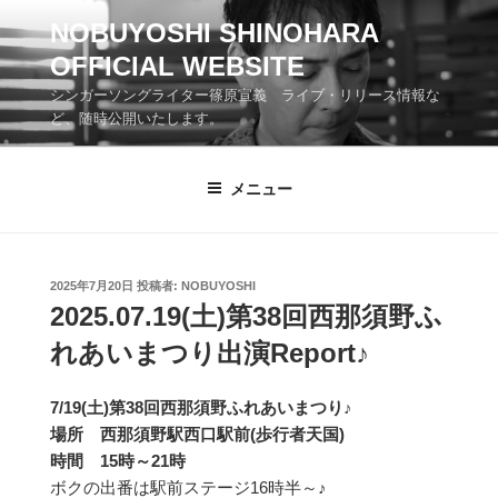
コ
NOBUYOSHI SHINOHARA
ン
OFFICIAL WEBSITE
テ
ン
シンガーソングライター篠原宣義 ライブ・リリース情報な
ツ
ど、随時公開いたします。
へ
ス
メニュー
キ
ッ
プ
投
2025年7月20日
投稿者:
NOBUYOSHI
稿
2025.07.19(土)第38回西那須野ふ
日:
れあいまつり出演Report♪
7/19(土)第38回西那須野ふれあいまつり♪
場所 西那須野駅西口駅前(歩行者天国)
時間 15時～21時
ボクの出番は駅前ステージ16時半～♪