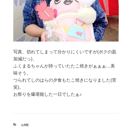
写真、切れてしまって分かりにくいですが(ボクの匙
加減だっ)、
ふくまるちゃんが持っていたたこ焼きがぁぁぁ…美
味そう。
つられてしのはらの夕食もたこ焼きになりました(苦
笑)。
お祭りを爆堪能した一日でしたぁ♪
カ
LIVE
テ