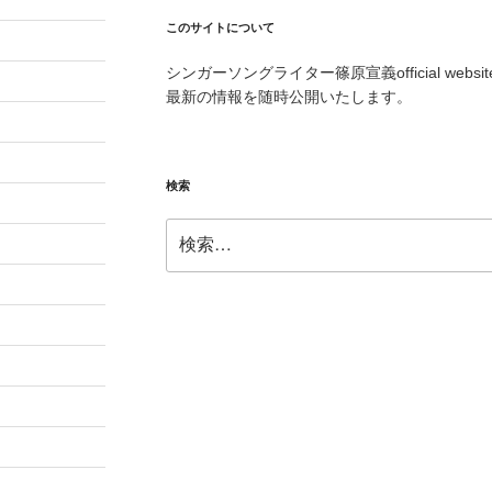
このサイトについて
シンガーソングライター篠原宣義official we
最新の情報を随時公開いたします。
検索
検
索: