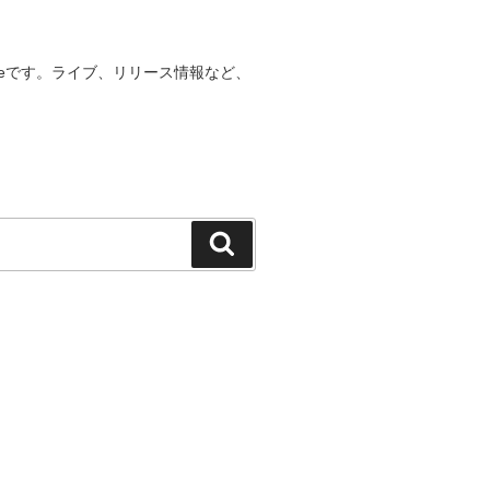
bsiteです。ライブ、リリース情報など、
検
索