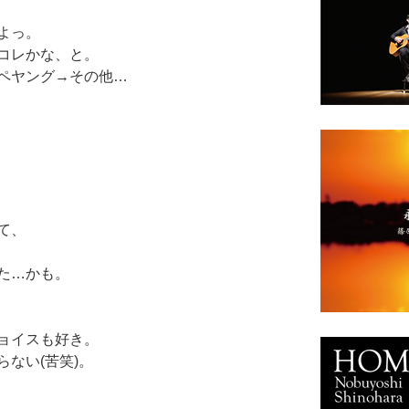
よっ。
コレかな、と。
ペヤング→その他…
て、
た…かも。
ョイスも好き。
ない(苦笑)。