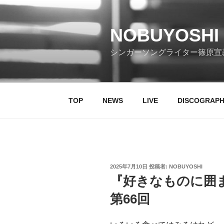
コ
ン
テ
NOBUYOSHI 
ン
シンガーソングライター篠原宣
ツ
へ
ス
キ
TOP
NEWS
LIVE
DISCOGRAP
ッ
プ
投
2025年7月10日
投稿者:
NOBUYOSHI
稿
『好きなものに囲
日:
第66回