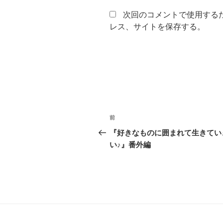
次回のコメントで使用する
レス、サイトを保存する。
投
前
前
稿
の
『好きなものに囲まれて生きてい
投
い♪』番外編
ナ
稿
ビ
ゲ
ー
シ