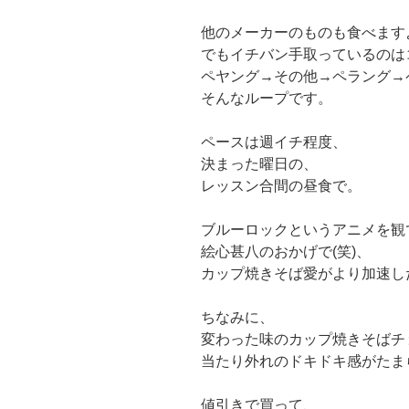
他のメーカーのものも食べます
でもイチバン手取っているのは
ペヤング→その他→ペラング→
そんなループです。
ペースは週イチ程度、
決まった曜日の、
レッスン合間の昼食で。
ブルーロックというアニメを観
絵心甚八のおかげで(笑)、
カップ焼きそば愛がより加速し
ちなみに、
変わった味のカップ焼きそばチ
当たり外れのドキドキ感がたまら
値引きで買って、