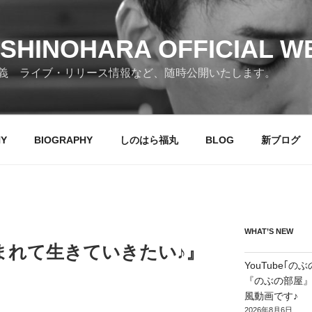
SHINOHARA OFFICIAL W
義 ライブ・リリース情報など、随時公開いたします。
HY
BIOGRAPHY
しのはら福丸
BLOG
新ブログ
WHAT’S NEW
まれて生きていきたい♪』
YouTube｢
『のぶの部屋』第
風動画です♪
2026年8月6日