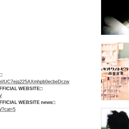
□
nnel/UC7ejq225AXmhpb0ecbeDczw
FICIAL WEBSITE□
/
FICIAL WEBSITE news□
m/?cat=5