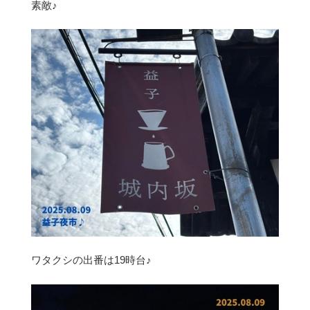
素敵♪
ワタクシの出番は19時台♪