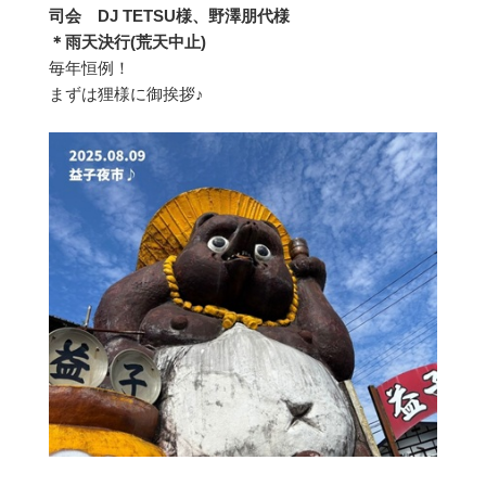
司会 DJ TETSU様、野澤朋代様
＊雨天決行(荒天中止)
毎年恒例！
まずは狸様に御挨拶♪