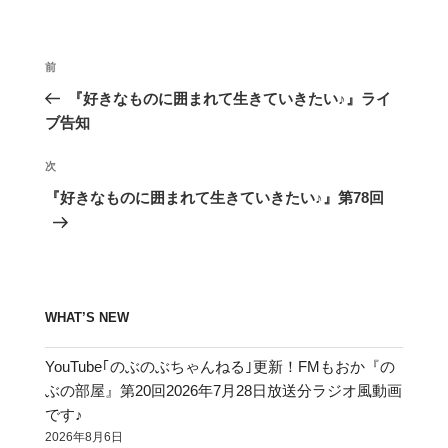
投
前
前
稿
の
『好きなものに囲まれて生きていきたい♪』ライ
ナ
投
ブ告知
ビ
稿
ゲ
次
次
の
ー
『好きなものに囲まれて生きていきたい♪』第78回
投
シ
稿
ョ
ン
WHAT’S NEW
YouTube｢のぶのぶちゃんねる｣更新！FMもおか『の
ぶの部屋』第20回2026年7月28日放送分ラジオ風動画
です♪
2026年8月6日