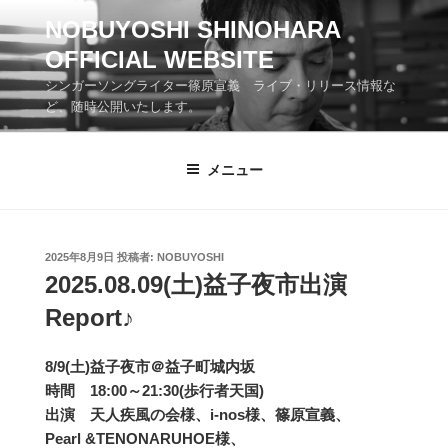
コ
NOBUYOSHI SHINOHARA
ン
OFFICIAL WEBSITE
テ
ン
シンガーソングライター篠原宣義 ライブ・リリース情報な
ツ
ど、随時公開いたします。
へ
ス
メニュー
キ
ッ
プ
投
2025年8月9日
投稿者:
NOBUYOSHI
稿
2025.08.09(土)益子夜市出演
日:
Report♪
8/9(土)益子夜市＠益子町城内坂
時間 18:00～21:30(歩行者天国)
出演 天人疾風の会様、i-nos様、篠原宣義、
Pearl &TENONARUHOE様、