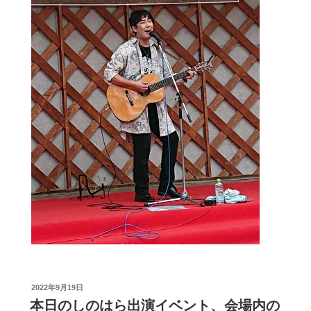
投
2022年9月19日
稿
本日のしのはら出演イベント、会場内の