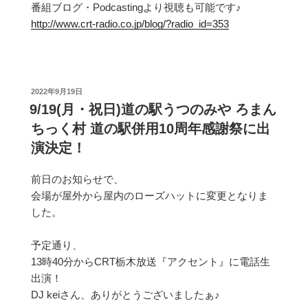
番組ブログ・Podcastingより視聴も可能です♪
http://www.crt-radio.co.jp/blog/?radio_id=353
投
2022年9月19日
稿
9/19(月・祝日)道の駅うつのみや ろまん
日:
ちっく村 道の駅併用10周年感謝祭に出
演決定！
前日のお知らせで、
会場が屋外から屋内のローズハットに変更となりま
した。
予定通り、
13時40分からCRT栃木放送『アクセント』に電話生
出演！
DJ keiさん、ありがとうございましたぁ♪