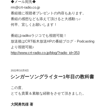
◆メール宛先◆
rm@crt-radio.co.jp
番組後に視聴者プレゼントの内容もあります。
番組の感想なども添えて頂けると大感動っ♪
何卒、宜しくお願いします！
番組はradikoラジコでも視聴可能！
放送後はCRT栃木放送HPの番組ブログ・Podcasting
より視聴可能♪
http://www.crt-radio.co.jp/blog/?radio_id=353
投
2022年10月9日
稿
シンガーソングライター1年目の教科書
日:
この度、
とても貴重＆素敵な経験をさせて頂きました。
大関勇気様 著