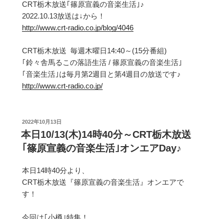
CRT栃木放送｢篠原宣義の音楽生活｣♪
2022.10.13放送は↓から！
http://www.crt-radio.co.jp/blog/4046
CRT栃木放送 毎週木曜日14:40～(15分番組)
｢鈴々舎馬るこの落語生活 / 篠原宣義の音楽生活｣
｢音楽生活｣は毎月第2週目と第4週目の放送です♪
http://www.crt-radio.co.jp/
投
2022年10月13日
稿
本日10/13(木)14時40分～CRT栃木放送
日:
｢篠原宣義の音楽生活｣オンエアDay♪
本日14時40分より、
CRT栃木放送『篠原宣義の音楽生活』オンエアで
す！
今回は｢小樽｣特集！