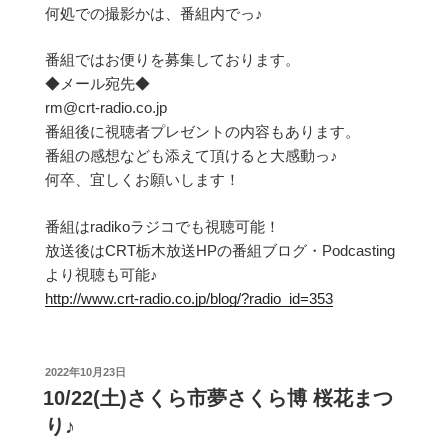
何処での撮影かは、番組内でっ♪
番組ではお便りを募集しております。
◆メール宛先◆
rm@crt-radio.co.jp
番組後に視聴者プレゼントの内容もあります。
番組の感想なども添えて頂けると大感動っ♪
何卒、宜しくお願いします！
番組はradikoラジコでも視聴可能！
放送後はCRT栃木放送HPの番組ブログ・Podcasting
より視聴も可能♪
http://www.crt-radio.co.jp/blog/?radio_id=353
投
2022年10月23日
稿
10/22(土)さくら市夢さくら博 桜花まつ
日:
り♪