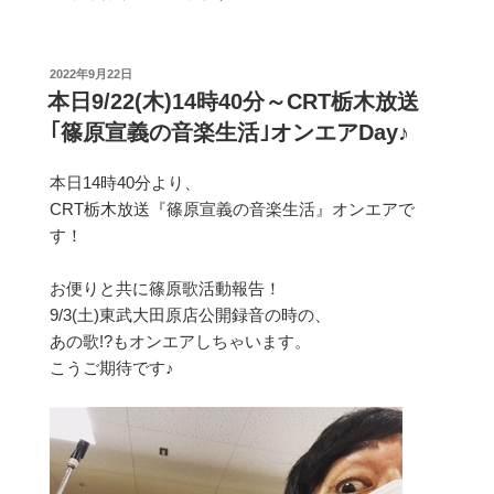
投
2022年9月22日
稿
本日9/22(木)14時40分～CRT栃木放送
日:
｢篠原宣義の音楽生活｣オンエアDay♪
本日14時40分より、
CRT栃木放送『篠原宣義の音楽生活』オンエアで
す！
お便りと共に篠原歌活動報告！
9/3(土)東武大田原店公開録音の時の、
あの歌!?もオンエアしちゃいます。
こうご期待です♪