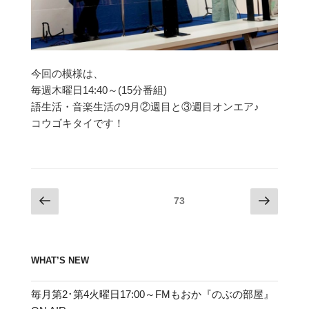
今回の模様は、
毎週木曜日14:40～(15分番組)
語生活・音楽生活の9月②週目と③週目オンエア♪
コウゴキタイです！
投
前
次
固定ページ
73
の
の
稿
ペ
ペ
の
ー
ー
ペ
WHAT’S NEW
ジ
ジ
ー
ジ
毎月第2･第4火曜日17:00～FMもおか『のぶの部屋』