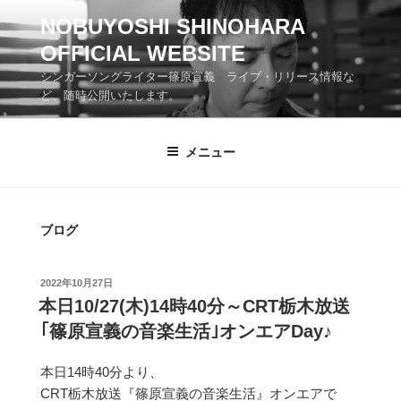
コ
NOBUYOSHI SHINOHARA
ン
OFFICIAL WEBSITE
テ
ン
シンガーソングライター篠原宣義 ライブ・リリース情報な
ツ
ど、随時公開いたします。
へ
ス
メニュー
キ
ッ
プ
ブログ
投
2022年10月27日
稿
本日10/27(木)14時40分～CRT栃木放送
日:
｢篠原宣義の音楽生活｣オンエアDay♪
本日14時40分より、
CRT栃木放送『篠原宣義の音楽生活』オンエアで