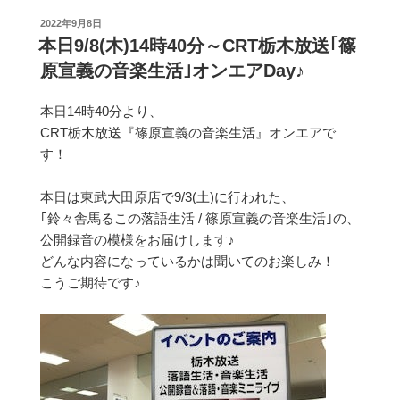
投
2022年9月8日
稿
本日9/8(木)14時40分～CRT栃木放送｢篠
日:
原宣義の音楽生活｣オンエアDay♪
本日14時40分より、
CRT栃木放送『篠原宣義の音楽生活』オンエアで
す！
本日は東武大田原店で9/3(土)に行われた、
｢鈴々舎馬るこの落語生活 / 篠原宣義の音楽生活｣の、
公開録音の模様をお届けします♪
どんな内容になっているかは聞いてのお楽しみ！
こうご期待です♪