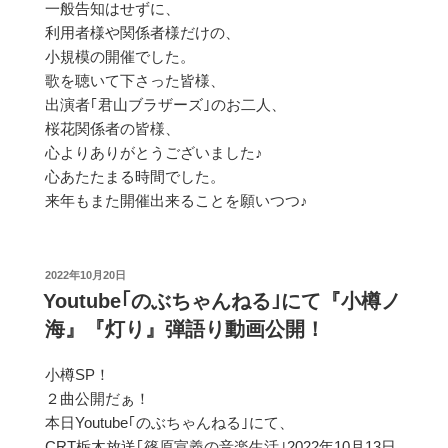
一般告知はせずに、
利用者様や関係者様だけの、
小規模の開催でした。
歌を聴いて下さった皆様、
出演者｢君山ブラザーズ｣のお二人、
桜花関係者の皆様、
心よりありがとうございました♪
心あたたまる時間でした。
来年もまた開催出来ることを願いつつ♪
投
2022年10月20日
稿
Youtube｢のぶちゃんねる｣にて『小樽ノ
日:
海』『灯り』弾語り動画公開！
小樽SP！
２曲公開だぁ！
本日Youtube｢のぶちゃんねる｣にて、
CRT栃木放送｢篠原宣義の音楽生活｣2022年10月13日