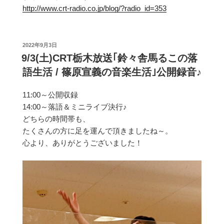
http://www.crt-radio.co.jp/blog/?radio_id=353
投
2022年9月3日
稿
9/3(土)CRT栃木放送｢鈴々舎馬るこの落
日:
語生活 / 篠原宣義の音楽生活｣公開録音♪
11:00～公開収録
14:00～落語＆ミニライブ決行♪
どちらの時間帯も、
たくさんの方に足を運んで頂きましたね～。
心より、ありがとうございました！