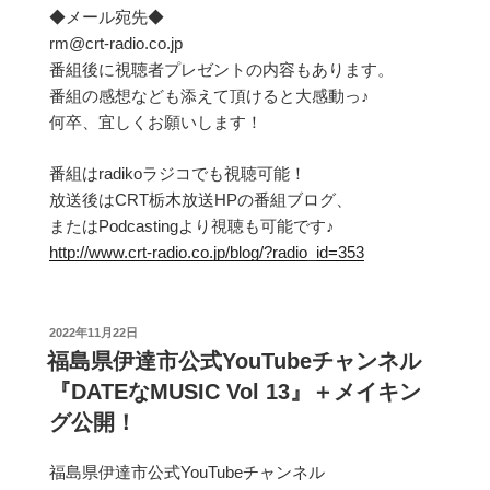
◆メール宛先◆
rm@crt-radio.co.jp
番組後に視聴者プレゼントの内容もあります。
番組の感想なども添えて頂けると大感動っ♪
何卒、宜しくお願いします！
番組はradikoラジコでも視聴可能！
放送後はCRT栃木放送HPの番組ブログ、
またはPodcastingより視聴も可能です♪
http://www.crt-radio.co.jp/blog/?radio_id=353
投
2022年11月22日
稿
福島県伊達市公式YouTubeチャンネル
日:
『DATEなMUSIC Vol 13』＋メイキン
グ公開！
福島県伊達市公式YouTubeチャンネル