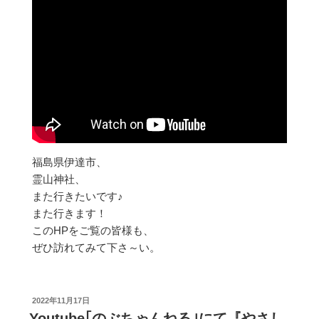
福島県伊達市、
霊山神社、
また行きたいです♪
また行きます！
このHPをご覧の皆様も、
ぜひ訪れてみて下さ～い。
投
2022年11月17日
稿
Youtube｢のぶちゃんねる｣にて『やさし