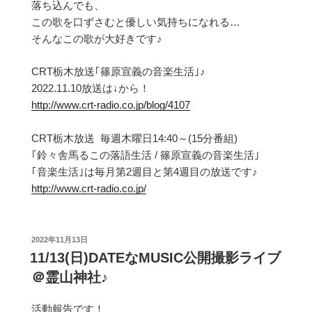
落ち込んでも、
この歌を口ずさむと優しい気持ちになれる…
そんなこの歌が大好きです♪
CRT栃木放送｢篠原宣義の音楽生活｣♪
2022.11.10放送は↓から！
http://www.crt-radio.co.jp/blog/4107
CRT栃木放送 毎週木曜日14:40～(15分番組)
｢鈴々舎馬るこの落語生活 / 篠原宣義の音楽生活｣
｢音楽生活｣は毎月第2週目と第4週目の放送です♪
http://www.crt-radio.co.jp/
投
2022年11月13日
稿
11/13(日)DATEなMUSIC公開撮影ライブ
日:
＠霊山神社♪
活動報告です！