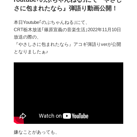
日:
さに包まれたなら』弾語り動画公開！
本日Youtube｢のぶちゃんねる｣にて、
CRT栃木放送｢篠原宣義の音楽生活｣2022年11月10日
放送の際の、
『やさしさに包まれたなら』アコギ弾語りverが公開
となりましたぁ♪
嫌なことがあっても、