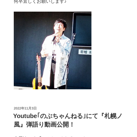
何卒宜しくお願いします♪
投
2022年11月3日
稿
Youtube｢のぶちゃんねる｣にて『札幌ノ
日:
風』弾語り動画公開！