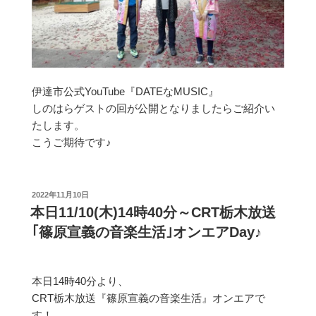
伊達市公式YouTube『DATEなMUSIC』
しのはらゲストの回が公開となりましたらご紹介い
たします。
こうご期待です♪
投
2022年11月10日
稿
本日11/10(木)14時40分～CRT栃木放送
日:
｢篠原宣義の音楽生活｣オンエアDay♪
本日14時40分より、
CRT栃木放送『篠原宣義の音楽生活』オンエアで
す！