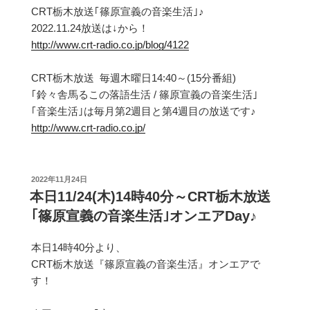
CRT栃木放送｢篠原宣義の音楽生活｣♪
2022.11.24放送は↓から！
http://www.crt-radio.co.jp/blog/4122
CRT栃木放送 毎週木曜日14:40～(15分番組)
｢鈴々舎馬るこの落語生活 / 篠原宣義の音楽生活｣
｢音楽生活｣は毎月第2週目と第4週目の放送です♪
http://www.crt-radio.co.jp/
投
2022年11月24日
稿
本日11/24(木)14時40分～CRT栃木放送
日:
｢篠原宣義の音楽生活｣オンエアDay♪
本日14時40分より、
CRT栃木放送『篠原宣義の音楽生活』オンエアで
す！