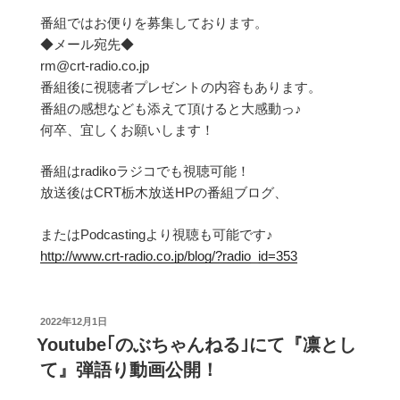
番組ではお便りを募集しております。
◆メール宛先◆
rm@crt-radio.co.jp
番組後に視聴者プレゼントの内容もあります。
番組の感想なども添えて頂けると大感動っ♪
何卒、宜しくお願いします！
番組はradikoラジコでも視聴可能！
放送後はCRT栃木放送HPの番組ブログ、
またはPodcastingより視聴も可能です♪
http://www.crt-radio.co.jp/blog/?radio_id=353
投
2022年12月1日
稿
Youtube｢のぶちゃんねる｣にて『凛とし
日:
て』弾語り動画公開！