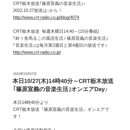
CRT栃木放送｢篠原宣義の音楽生活｣♪
2022.10.27放送は↓から！
http://www.crt-radio.co.jp/blog/4074
CRT栃木放送 毎週木曜日14:40～(15分番組)
｢鈴々舎馬るこの落語生活 / 篠原宣義の音楽生活｣
｢音楽生活｣は毎月第2週目と第4週目の放送です♪
http://www.crt-radio.co.jp/
投
2022年10月27日
稿
本日10/27(木)14時40分～CRT栃木放送
日:
｢篠原宣義の音楽生活｣オンエアDay♪
本日14時40分より、
CRT栃木放送『篠原宣義の音楽生活』オンエアで
す！