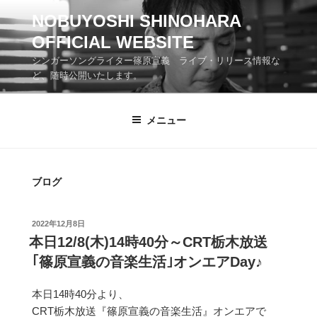
コ
NOBUYOSHI SHINOHARA
ン
OFFICIAL WEBSITE
テ
ン
シンガーソングライター篠原宣義 ライブ・リリース情報な
ツ
ど、随時公開いたします。
へ
ス
メニュー
キ
ッ
プ
ブログ
投
2022年12月8日
稿
本日12/8(木)14時40分～CRT栃木放送
日:
｢篠原宣義の音楽生活｣オンエアDay♪
本日14時40分より、
CRT栃木放送『篠原宣義の音楽生活』オンエアで