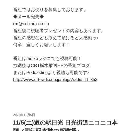
番組ではお便りを募集しております。
◆メール宛先◆
rm@crt-radio.co.jp
番組後に視聴者プレゼントの内容もあります。
番組の感想なども添えて頂けると大感動っ♪
何卒、宜しくお願いします！
番組はradikoラジコでも視聴可能！
放送後はCRT栃木放送HPの番組ブログ、
またはPodcastingより視聴も可能です♪
http://www.crt-radio.co.jp/blog/?radio_id=353
投
2022年11月5日
稿
11/5(土)道の駅日光 日光街道ニコニコ本
日:
陣 7周年記念秋の感謝祭♪