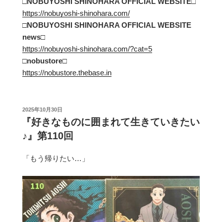
□NOBUYOSHI SHINOHARA OFFICIAL WEBSITE□
https://nobuyoshi-shinohara.com/
□NOBUYOSHI SHINOHARA OFFICIAL WEBSITE
news□
https://nobuyoshi-shinohara.com/?cat=5
□
nobustore
□
https://nobustore.thebase.in
投
2025年10月30日
稿
『好きなものに囲まれて生きていきたい
日:
♪』第110回
「もう帰りたい…」