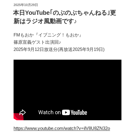
投
2025年10月29日
稿
本日YouTube｢のぶのぶちゃんねる｣更
日:
新はラジオ風動画です♪
FMもおか『イブニング！もおか』
篠原宣義ゲスト出演回♪
2025年9月12日放送分(再放送2025年9月19日)
https://www.youtube.com/watch?v=ilV8U8ZN32o