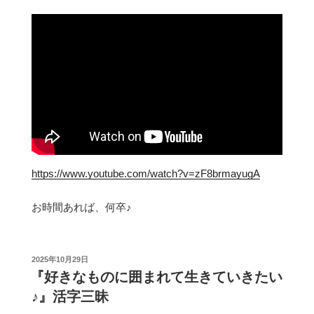
https://www.youtube.com/watch?v=zF8brmayugA
お時間あれば、何卒♪
投
2025年10月29日
稿
『好きなものに囲まれて生きていきたい
日:
♪』活字三昧