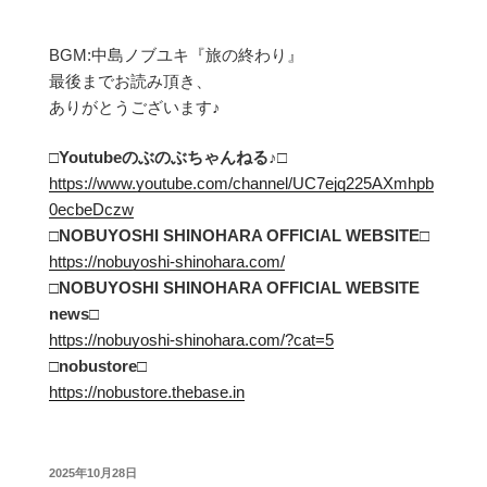
BGM:中島ノブユキ『旅の終わり』
最後までお読み頂き、
ありがとうございます♪
□Youtubeのぶのぶちゃんねる
♪□
https://www.youtube.com/channel/UC7ejq225AXmhpb
0ecbeDczw
□NOBUYOSHI SHINOHARA OFFICIAL WEBSITE□
https://nobuyoshi-shinohara.com/
□NOBUYOSHI SHINOHARA OFFICIAL WEBSITE
news□
https://nobuyoshi-shinohara.com/?cat=5
□
nobustore
□
https://nobustore.thebase.in
投
2025年10月28日