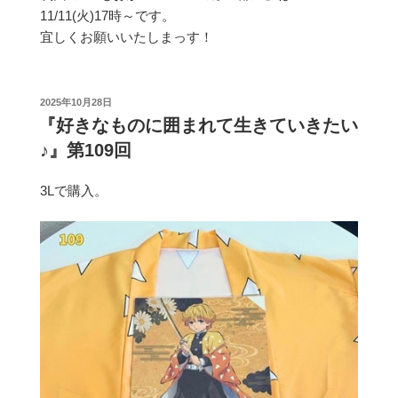
11/11(火)17時～です。
宜しくお願いいたしまっす！
投
2025年10月28日
稿
『好きなものに囲まれて生きていきたい
日:
♪』第109回
3Lで購入。