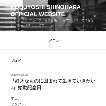
コ
NOBUYOSHI SHINOHARA
ン
OFFICIAL WEBSITE
テ
ン
シンガーソングライター篠原宣義 ライブ・リリース情報な
ツ
ど、随時公開いたします。
へ
ス
メニュー
キ
ッ
プ
ブログ
投
2025年11月1日
稿
『好きなものに囲まれて生きていきたい
日:
♪』始動記念日
本日、
ワタクシ、