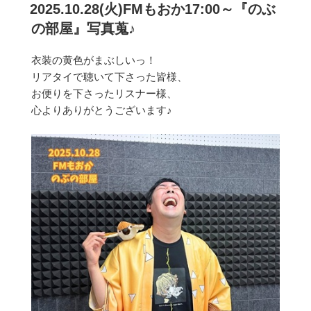
稿
2025.10.28(火)FMもおか17:00～『のぶ
日:
の部屋』写真蒐♪
衣装の黄色がまぶしいっ！
リアタイで聴いて下さった皆様、
お便りを下さったリスナー様、
心よりありがとうございます♪