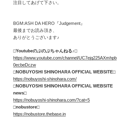
注目してあげて下さい。
BGM:ASH DA HERO『Judgement』
最後までお読み頂き、
ありがとうございます♪
□Youtubeのぶのぶちゃんねる
♪□
https://www.youtube.com/channel/UC7ejq225AXmhpb
0ecbeDczw
□NOBUYOSHI SHINOHARA OFFICIAL WEBSITE□
https://nobuyoshi-shinohara.com/
□NOBUYOSHI SHINOHARA OFFICIAL WEBSITE
news□
https://nobuyoshi-shinohara.com/?cat=5
□
nobustore
□
https://nobustore.thebase.in