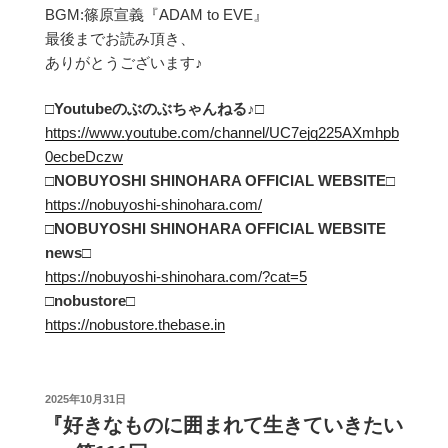
BGM:篠原宣義『ADAM to EVE』
最後までお読み頂き、
ありがとうございます♪
□Youtubeのぶのぶちゃんねる
♪□
https://www.youtube.com/channel/UC7ejq225AXmhpb
0ecbeDczw
□NOBUYOSHI SHINOHARA OFFICIAL WEBSITE□
https://nobuyoshi-shinohara.com/
□NOBUYOSHI SHINOHARA OFFICIAL WEBSITE
news□
https://nobuyoshi-shinohara.com/?cat=5
□
nobustore
□
https://nobustore.thebase.in
投
2025年10月31日
稿
『好きなものに囲まれて生きていきたい
日: