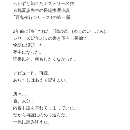
云わずと知れたミステリー名作。
京極夏彦先生の長編推理小説、
｢百鬼夜行シリーズ｣の第一弾。
2年前に刊行された『鵼の碑』(ぬえのいしぶみ)。
シリーズ17年ぶりの書き下ろし長編で、
物語に没頭した。
夢中になった。
読書以外、何もしたくなかった。
デビュー作、再読。
あらすじはあえて記すまい。
所々…
否、大分…
内容も謎も忘れてしまっていた。
だから再読にのめり込んだ、
一気に読み終えた。