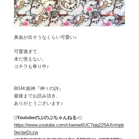
鼻血が出そうなくらい可愛い♪
可愛過ぎて、
未だ使えない。
コチラも奉り中♪
BGM:姫神『神々の詩』
最後までお読み頂き、
ありがとうございます♪
□Youtubeのぶのぶちゃんねる
♪□
https://www.youtube.com/channel/UC7ejq225AXmhpb
0ecbeDczw