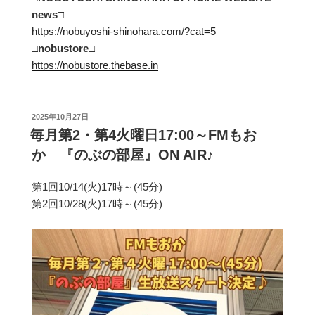
news□
https://nobuyoshi-shinohara.com/?cat=5
□
nobustore
□
https://nobustore.thebase.in
投
2025年10月27日
稿
毎月第2・第4火曜日17:00～FMもお
日:
か 『のぶの部屋』ON AIR♪
第1回10/14(火)17時～(45分)
第2回10/28(火)17時～(45分)