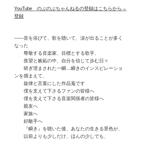
YouTube のぶのぶちゃんねるの登録はこちらから→
登録
――音を浴びて、歌を聴いて、涙が出ることが多く
なった
尊敬する音楽家、目標とする歌手、
羨望と嫉妬の中、自分を信じて歩む日々
研ぎ澄まされた一瞬…瞬きのインスピレーショ
ンを掴まえて、
旋律と言葉にした作品蒐です
僕を支えて下さるファンの皆様へ
僕を支えて下さる音楽関係者の皆様へ
親友へ
家族へ
好敵手へ
『瞬き』を聴いた後、あなたの生きる景色が、
以前よりも少しだけ、ほんの少しでも、