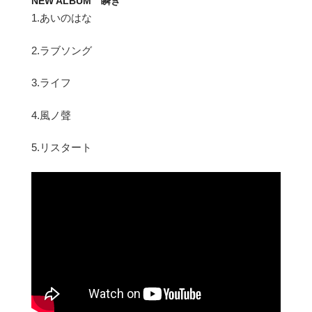
NEW ALBUM 瞬き
1.あいのはな
2.ラブソング
3.ライフ
4.風ノ聲
5.リスタート