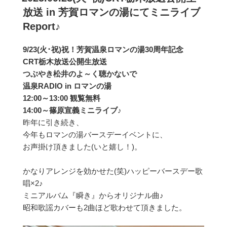
日:
放送 in 芳賀ロマンの湯にてミニライブ
Report♪
9/23(火･祝)祝！芳賀温泉ロマンの湯30周年記念
CRT栃木放送公開生放送
つぶやき松井のよ～く聴かないで
温泉RADIO in ロマンの湯
12:00～13:00 観覧無料
14:00～篠原宣義ミニライブ
♪
昨年に引き続き、
今年もロマンの湯バースデーイベントに、
お声掛け頂きました(いと嬉し！)。
かなりアレンジを効かせた(笑)ハッピーバースデー歌
唱×2♪
ミニアルバム『瞬き』からオリジナル曲♪
昭和歌謡カバーも2曲ほど歌わせて頂きました。