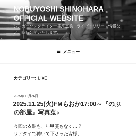
コ
NOBUYOSHI SHINOHARA
ン
OFFICIAL WEBSITE
テ
ン
シンガーソングライター篠原宣義 ライブ・リリース情報な
ツ
ど、随時公開いたします。
へ
ス
メニュー
キ
ッ
プ
カテゴリー:
LIVE
投
2025年11月26日
稿
2025.11.25(火)FMもおか17:00～『のぶ
日:
の部屋』写真蒐♪
今回の衣装も、年甲斐もなく…!?
リアタイで聴いて下さった皆様、