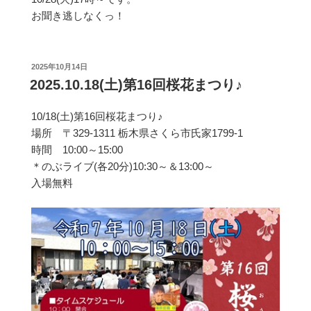
お聞き逃しなくっ！
投
2025年10月14日
稿
2025.10.18(土)第16回桜花まつり♪
日:
10/18(土)第16回桜花まつり♪
場所 〒329-1311 栃木県さくら市氏家1799-1
時間 10:00～15:00
＊のぶライブ(各20分)10:30～＆13:00～
入場無料