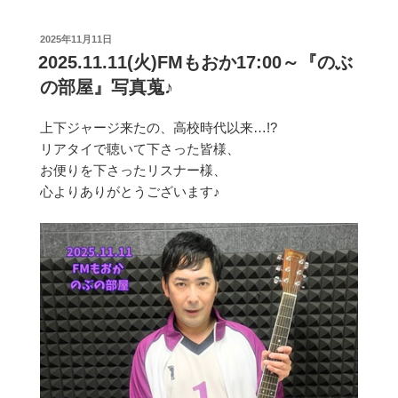
投
2025年11月11日
稿
2025.11.11(火)FMもおか17:00～『のぶ
日:
の部屋』写真蒐♪
上下ジャージ来たの、高校時代以来…!?
リアタイで聴いて下さった皆様、
お便りを下さったリスナー様、
心よりありがとうございます♪