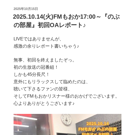
投
2025年10月15日
稿
2025.10.14(火)FMもおか17:00～『のぶ
日:
の部屋』初回OAレポート♪
LIVEではありませんが、
感激の余りレポート書いちゃう♪
無事、初回を終えましたぞっ。
初の生放送の冠番組！
しかも45分長尺！
意外にもリラックスして臨めたのは、
聴いて下さるファンの皆様、
そしてFMもおかリスナー様のおかげでございます。
心よりありがとうございます♪