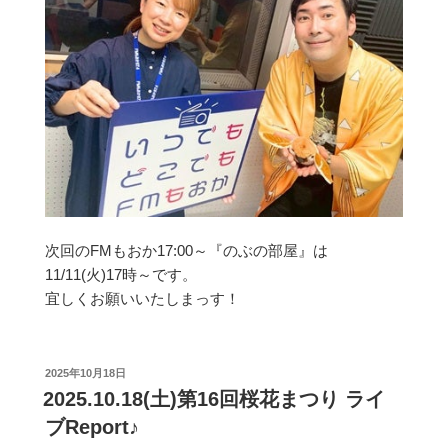
次回のFMもおか17:00～『のぶの部屋』は
11/11(火)17時～です。
宜しくお願いいたしまっす！
投
2025年10月18日
稿
2025.10.18(土)第16回桜花まつり ライ
日:
ブReport♪