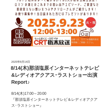
投
2025年8月14日
稿
8/14(木)那須塩原インターネットテレビ
日:
&レディオアクアス･ラストショー出演
Report♪
8/14(木)17:00～20:00
『那須塩原インターネットテレビ＆レディオアクア
ス･ラストショー』